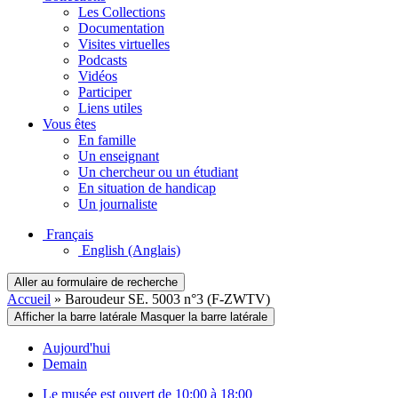
Les Collections
Documentation
Visites virtuelles
Podcasts
Vidéos
Participer
Liens utiles
Vous êtes
En famille
Un enseignant
Un chercheur ou un étudiant
En situation de handicap
Un journaliste
Français
English
(Anglais)
Aller au formulaire de recherche
Accueil
»
Baroudeur SE. 5003 n°3 (F-ZWTV)
Afficher la barre latérale
Masquer la barre latérale
Aujourd'hui
Demain
Le musée est ouvert de 10:00 à 18:00