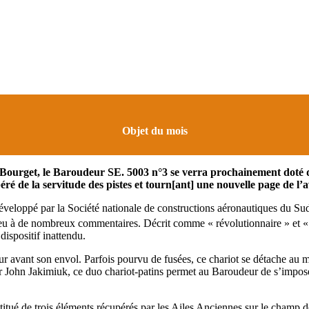
Objet du mois
u Bourget, le Baroudeur SE. 5003 n°3 se verra prochainement doté 
é de la servitude des pistes et tourn[ant] une nouvelle page de l’a
veloppé par la Société nationale de constructions aéronautiques du Su
u à de nombreux commentaires. Décrit comme « révolutionnaire » et « p
dispositif inattendu.
 avant son envol. Parfois pourvu de fusées, ce chariot se détache au mo
ur John Jakimiuk, ce duo chariot-patins permet au Baroudeur de s’impo
ué de trois éléments récupérés par les Ailes Anciennes sur le champ de 