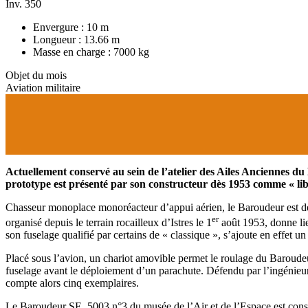
Inv. 350
Envergure : 10 m
Longueur : 13.66 m
Masse en charge : 7000 kg
Objet du mois
Aviation militaire
Actuellement conservé au sein de l’atelier des Ailes Anciennes d
prototype est présenté par son constructeur dès 1953 comme « libér
Chasseur monoplace monoréacteur d’appui aérien, le Baroudeur est dé
er
organisé depuis le terrain rocailleux d’Istres le 1
août 1953, donne lie
son fuselage qualifié par certains de « classique », s’ajoute en effet un 
Placé sous l’avion, un chariot amovible permet le roulage du Baroudeur
fuselage avant le déploiement d’un parachute. Défendu par l’ingénie
compte alors cinq exemplaires.
Le Baroudeur SE. 5003 n°3 du musée de l’Air et de l’Espace est constit