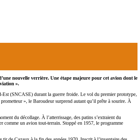
d’une nouvelle verrière. Une étape majeure pour cet avion dont le
viation ».
d-Est (SNCASE) durant la guerre froide. Le vol du premier prototype,
rometteur », le Baroudeur surprend autant qu’il prête à sourire. À
ment du décollage. À l’atterrissage, des patins s’extraient du
ser comme un avion tout-terrain. Stoppé en 1957, le programme
tir de Cazaux à la fin des années 1970. Inscrit à l’inventaire des