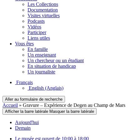
Les Collections
Documentation
Visites virtuelles
Podcasts
Vidéos
Participer
Liens utiles
Vous êtes
En famille
Un enseignant
Un chercheur ou un étudiant
En situation de handicap
Un journaliste
Français
English
(Anglais)
Aller au formulaire de recherche
Accueil
»
Gravure – Expérience de Degen au Champ de Mars
Afficher la barre latérale
Masquer la barre latérale
Aujourd'hui
Demain
Le musée est ouvert de 10:00 à 18:00