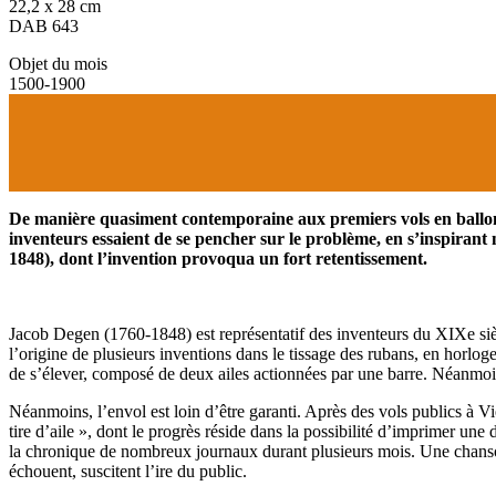
22,2 x 28 cm
DAB 643
Objet du mois
1500-1900
De manière quasiment contemporaine aux premiers vols en ballon, f
inventeurs essaient de se pencher sur le problème, en s’inspira
1848), dont l’invention provoqua un fort retentissement.
Jacob Degen (1760-1848) est représentatif des inventeurs du XIXe siècl
l’origine de plusieurs inventions dans le tissage des rubans, en horlo
de s’élever, composé de deux ailes actionnées par une barre. Néanmoin
Néanmoins, l’envol est loin d’être garanti. Après des vols publics à 
tire d’aile », dont le progrès réside dans la possibilité d’imprimer une 
la chronique de nombreux journaux durant plusieurs mois. Une chanson « 
échouent, suscitent l’ire du public.