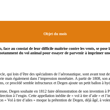
Objet du mois
ace au constat de leur difficile maitrise contre les vents, se pose
nt notamment du vol animal pour essayer de parvenir à imprimer un
e, qui loin d’être des spécialistes de l’aéronautique, sont avant tout d
gerie mais également dans l’impression monétaire. A partir de 1808, son a
s, ce procédé semble infructueux et Degen ajoute un petit ballon à hydr
Vienne, Degen souhaite en 1812 faire démonstration de son invention à Pa
direction à l’engin. Cette appellation inédite de « vol à tire d’aile » et
Vol à tire d’ailes » moque la prétention de Degen, déjà âgé, à voler, et