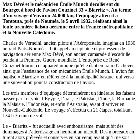
Max Dévé et le mécanicien Émile Munch décollèrent du
Bourget à bord de l’avion Couzinet 33 « Biarritz ». Au terme
d’un voyage d’environ 24 000 km, l’équipage atterrit à
Tontouta, près de Nouméa, le 5 avril 1932, réalisant ainsi la
toute première liaison aérienne entre la France métropolitaine
et la Nouvelle-Calédonie.
Charles de Verneihl, ancien pilote à l’Aéropostale, imagina en 1930
un raid Paris-Nouméa. Il fit appel au capitaine et professeur de
navigation aérienne Max Dévé, son ancien camarade d’escadrille
pendant la Première Guerre mondiale. L’entreprise de René
Couzinet fournit cet appareil unique qu’elle était en train d’achever,
ainsi que l’assistance de son mécanicien Émile Munch. L’avion fut
baptisé « Biarritz » en référence à la municipalité basque, qui versa
une subvention pour la construction de l’avion.
Les trois membres d’équipage déterminèrent un itinéraire les faisant
passer par la Lybie, l’Egypte, l’Irak, le Pakistan, l’Inde, la Birmanie,
la Malaisie, l’Indonésie, et enfin l’Australie, avant d’arriver en
Nouvelle-Calédonie. Le voyage s’effectua en 21 étapes, totalisant
134 h 35 min de vol.
Le « Biarritz » fut accueilli avec enthousiasme, mais subit des
dommages à l’atterrissage en heurtant un niaouli. Des morceaux en
furent alors prélevés et conservés en souvenir, avant qu’il ne soit