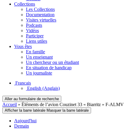
Collections
Les Collections
Documentation
Visites virtuelles
Podcasts
Vidéos
Participer
Liens utiles
Vous êtes
En famille
Un enseignant
Un chercheur ou un étudiant
En situation de handicap
Un journaliste
Français
English
(Anglais)
Aller au formulaire de recherche
Accueil
»
Éléments de l’avion Couzinet 33 « Biarritz » F-ALMV
Afficher la barre latérale
Masquer la barre latérale
Aujourd'hui
Demain