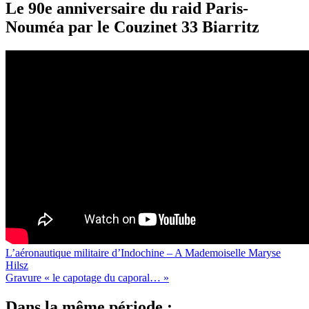
Le 90e anniversaire du raid Paris-
Nouméa par le Couzinet 33 Biarritz
L’aéronautique militaire d’Indochine – A Mademoiselle Maryse
Hilsz
Gravure « le capotage du caporal… »
Dans la même période :