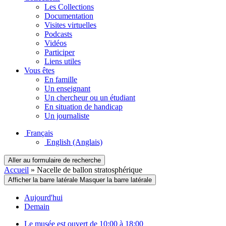
Les Collections
Documentation
Visites virtuelles
Podcasts
Vidéos
Participer
Liens utiles
Vous êtes
En famille
Un enseignant
Un chercheur ou un étudiant
En situation de handicap
Un journaliste
Français
English
(Anglais)
Aller au formulaire de recherche
Accueil
»
Nacelle de ballon stratosphérique
Afficher la barre latérale
Masquer la barre latérale
Aujourd'hui
Demain
Le musée est ouvert de 10:00 à 18:00