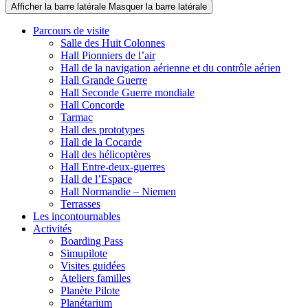
Afficher la barre latérale
Masquer la barre latérale
Parcours de visite
Salle des Huit Colonnes
Hall Pionniers de l’air
Hall de la navigation aérienne et du contrôle aérien
Hall Grande Guerre
Hall Seconde Guerre mondiale
Hall Concorde
Tarmac
Hall des prototypes
Hall de la Cocarde
Hall des hélicoptères
Hall Entre-deux-guerres
Hall de l’Espace
Hall Normandie – Niemen
Terrasses
Les incontournables
Activités
Boarding Pass
Simupilote
Visites guidées
Ateliers familles
Planète Pilote
Planétarium