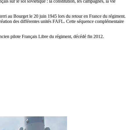
ais sur le sol soviétique : la constitution, les campagnes, la vie
tterri au Bourget le 20 juin 1945 lors du retour en France du régiment.
réation des différentes unités FAFL. Cette séquence complémentaire
cien pilote Français Libre du régiment, décédé fin 2012.