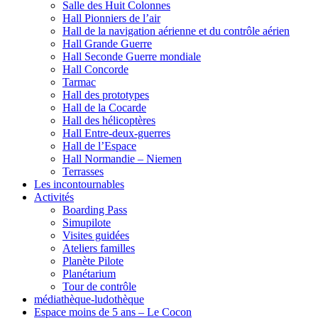
Salle des Huit Colonnes
Hall Pionniers de l’air
Hall de la navigation aérienne et du contrôle aérien
Hall Grande Guerre
Hall Seconde Guerre mondiale
Hall Concorde
Tarmac
Hall des prototypes
Hall de la Cocarde
Hall des hélicoptères
Hall Entre-deux-guerres
Hall de l’Espace
Hall Normandie – Niemen
Terrasses
Les incontournables
Activités
Boarding Pass
Simupilote
Visites guidées
Ateliers familles
Planète Pilote
Planétarium
Tour de contrôle
médiathèque-ludothèque
Espace moins de 5 ans – Le Cocon