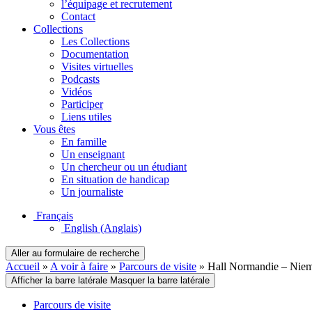
l’équipage et recrutement
Contact
Collections
Les Collections
Documentation
Visites virtuelles
Podcasts
Vidéos
Participer
Liens utiles
Vous êtes
En famille
Un enseignant
Un chercheur ou un étudiant
En situation de handicap
Un journaliste
Français
English
(Anglais)
Aller au formulaire de recherche
Accueil
»
A voir à faire
»
Parcours de visite
»
Hall Normandie – Nie
Afficher la barre latérale
Masquer la barre latérale
Parcours de visite