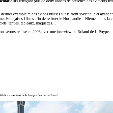
thématiques
retraçant plus de deux années de présence des aviateurs franç
dernier exemplaire des avions utilisés sur le front soviétique et ayant a
nes Françaises Libres afin de resituer le Normandie – Niemen dans la c
jets, tenues, tableaux, maquettes…
us avons réalisé en 2006 avec une interview de Roland de la Poype, an
éficié du
mécénat
de la
banque Zenit
et de
Tatneft.