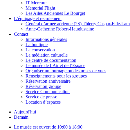
IT Mercure
Memorial Flight
Les Ailes Anciennes Le Bourget
L’équipage et recrutement
Général d’armée aérienne (2S) Thierry Caspar-Fille-Lam
Anne-Catherine Robert-Hauglustaine
Contact
Informations générales
La boutique
La conservation
La médiation culturelle
Le centre de documentation
Le musée de l’Air et de l’Espace
Organiser un tournage ou des prises de vues
Renseignements pour les groupes
Réservation anniversaire
Réservation groupe
Service Communication
Service de presse
Location d’espaces
Aujourd'hui
Demain
Le musée est ouvert de 10:00 à 18:00