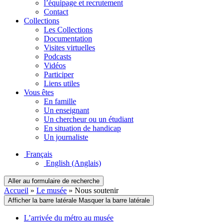
l’équipage et recrutement
Contact
Collections
Les Collections
Documentation
Visites virtuelles
Podcasts
Vidéos
Participer
Liens utiles
Vous êtes
En famille
Un enseignant
Un chercheur ou un étudiant
En situation de handicap
Un journaliste
Français
English
(Anglais)
Aller au formulaire de recherche
Accueil
»
Le musée
»
Nous soutenir
Afficher la barre latérale
Masquer la barre latérale
L’arrivée du métro au musée