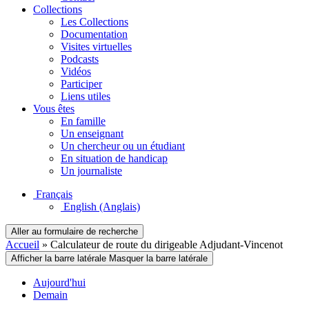
Collections
Les Collections
Documentation
Visites virtuelles
Podcasts
Vidéos
Participer
Liens utiles
Vous êtes
En famille
Un enseignant
Un chercheur ou un étudiant
En situation de handicap
Un journaliste
Français
English
(Anglais)
Aller au formulaire de recherche
Accueil
»
Calculateur de route du dirigeable Adjudant-Vincenot
Afficher la barre latérale
Masquer la barre latérale
Aujourd'hui
Demain