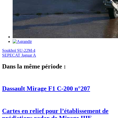
Soukhoï SU-22M-4
SEPECAT Jaguar A
Dans la même période :
Dassault Mirage F1 C-200 n°207
Cartes en relief pour l’établissement de