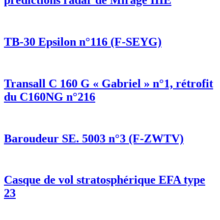
prédictions radar de Mirage IIIE
TB-30 Epsilon n°116 (F-SEYG)
Transall C 160 G « Gabriel » n°1, rétrofit
du C160NG n°216
Baroudeur SE. 5003 n°3 (F-ZWTV)
Casque de vol stratosphérique EFA type
23