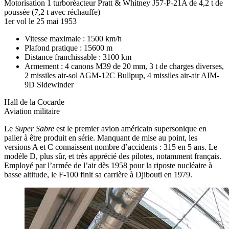
Motorisation 1 turboréacteur Pratt & Whitney J57-P-21A de 4,2 t de
poussée (7,2 t avec réchauffe)
1er vol le 25 mai 1953
Vitesse maximale : 1500 km/h
Plafond pratique : 15600 m
Distance franchissable : 3100 km
Armement : 4 canons M39 de 20 mm, 3 t de charges diverses,
2 missiles air-sol AGM-12C Bullpup, 4 missiles air-air AIM-
9D Sidewinder
Hall de la Cocarde
Aviation militaire
Le
Super Sabre
est le premier avion américain supersonique en
palier à être produit en série. Manquant de mise au point, les
versions A et C connaissent nombre d’accidents : 315 en 5 ans. Le
modèle D, plus sûr, et très apprécié des pilotes, notamment français.
Employé par l’armée de l’air dès 1958 pour la riposte nucléaire à
basse altitude, le F-100 finit sa carrière à Djibouti en 1979.