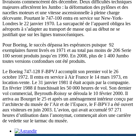
livraisons commencèrent dès décembre. Deux difficultés techniques
majeures affectèrent les Jumbo : la déformation des pylônes et des
nacelles moteurs et une vitesse ascensionnelle à pleine charge
décevante. Pourtant le 747-100 entra en service sur New-York-
Londres le 22 janvier 1970. La surcapacité de l’appareil obligea les
aéroports à s’adapter au transport de masse qui au début ne se
justifiait que sur les lignes transocéaniques.
Pour Boeing, le succès dépassa les espérances puisque 92
exemplaires furent livrés en 1971 et au total pas moins de 206 Serie
100 seront produits jusqu’en 1990. En 2008, plus de 1 400 Jumbo
toutes versions confondues ont été produits.
Le Boeing 747-128 F-BPVJ accomplit son premier vol le 26
octobre 1972. Il entra en service à Air France le 14 mars 1973, en
location-vente. Le 31 janvier 1981 il était acquis par la compagnie.
En février 1988 il franchissait les 50 000 heures de vol. Son dernier
vol commercial, Beyrouth-Roissy se déroula le 10 février 2000. Il
arriva au Bourget le 25 et après un aménagement intérieur conçu par
l’architecte du musée de l’Air et de l’Espace, le F-BPVJ a été ouvert
aux visiteurs en juin 2003. L’avion, qui avait accumulé 97 271
heures d’utilisation dans l’anonymat, commençait alors une carrière
de vedette sur le tarmac du musée.