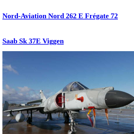
Nord-Aviation Nord 262 E Frégate 72
Saab Sk 37E Viggen