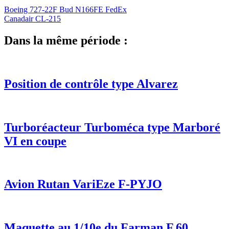
Boeing 727-22F Bud N166FE FedEx
Canadair CL-215
Dans la même période :
Position de contrôle type Alvarez
Turboréacteur Turboméca type Marboré
VI en coupe
Avion Rutan VariEze F-PYJO
Maquette au 1/10e du Farman F.60