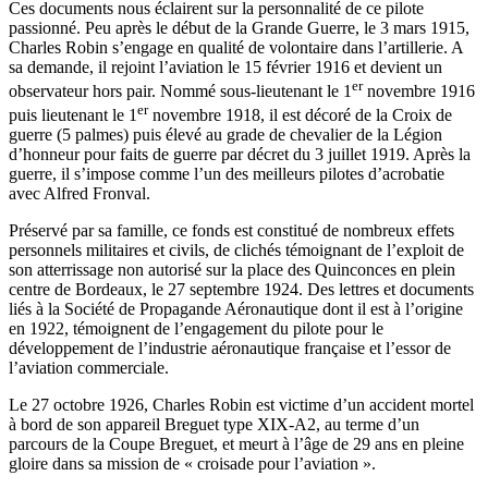
Ces documents nous éclairent sur la personnalité de ce pilote
passionné. Peu après le début de la Grande Guerre, le 3 mars 1915,
Charles Robin s’engage en qualité de volontaire dans l’artillerie. A
sa demande, il rejoint l’aviation le 15 février 1916 et devient un
er
observateur hors pair. Nommé sous-lieutenant le 1
novembre 1916
er
puis lieutenant le 1
novembre 1918, il est décoré de la Croix de
guerre (5 palmes) puis élevé au grade de chevalier de la Légion
d’honneur pour faits de guerre par décret du 3 juillet 1919. Après la
guerre, il s’impose comme l’un des meilleurs pilotes d’acrobatie
avec Alfred Fronval.
Préservé par sa famille, ce fonds est constitué de nombreux effets
personnels militaires et civils, de clichés témoignant de l’exploit de
son atterrissage non autorisé sur la place des Quinconces en plein
centre de Bordeaux, le 27 septembre 1924. Des lettres et documents
liés à la Société de Propagande Aéronautique dont il est à l’origine
en 1922, témoignent de l’engagement du pilote pour le
développement de l’industrie aéronautique française et l’essor de
l’aviation commerciale.
Le 27 octobre 1926, Charles Robin est victime d’un accident mortel
à bord de son appareil Breguet type XIX-A2, au terme d’un
parcours de la Coupe Breguet, et meurt à l’âge de 29 ans en pleine
gloire dans sa mission de « croisade pour l’aviation ».