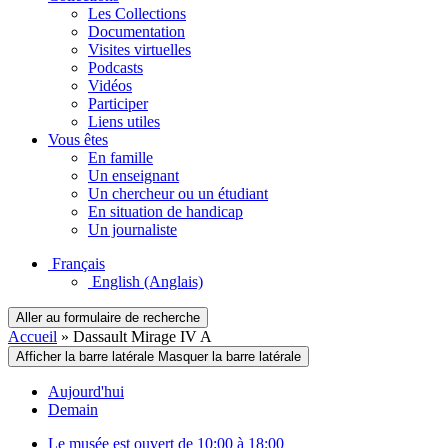
Les Collections
Documentation
Visites virtuelles
Podcasts
Vidéos
Participer
Liens utiles
Vous êtes
En famille
Un enseignant
Un chercheur ou un étudiant
En situation de handicap
Un journaliste
Français
English
(Anglais)
Aller au formulaire de recherche
Accueil
»
Dassault Mirage IV A
Afficher la barre latérale
Masquer la barre latérale
Aujourd'hui
Demain
Le musée est ouvert de 10:00 à 18:00