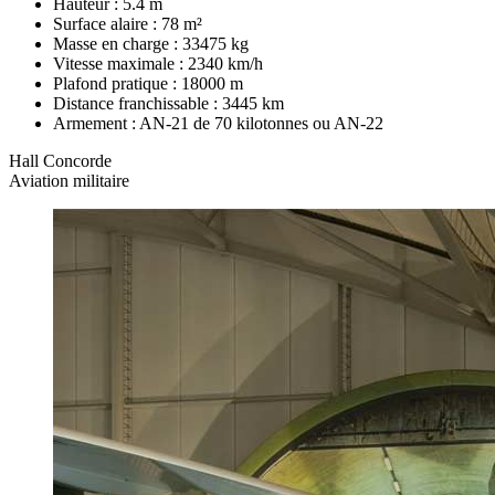
Hauteur : 5.4 m
Surface alaire : 78 m²
Masse en charge : 33475 kg
Vitesse maximale : 2340 km/h
Plafond pratique : 18000 m
Distance franchissable : 3445 km
Armement : AN-21 de 70 kilotonnes ou AN-22
Hall Concorde
Aviation militaire