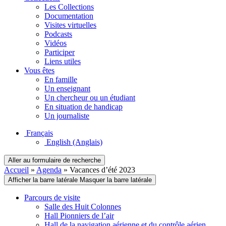
Les Collections
Documentation
Visites virtuelles
Podcasts
Vidéos
Participer
Liens utiles
Vous êtes
En famille
Un enseignant
Un chercheur ou un étudiant
En situation de handicap
Un journaliste
Français
English
(Anglais)
Aller au formulaire de recherche
Accueil
»
Agenda
»
Vacances d’été 2023
Afficher la barre latérale
Masquer la barre latérale
Parcours de visite
Salle des Huit Colonnes
Hall Pionniers de l’air
Hall de la navigation aérienne et du contrôle aérien