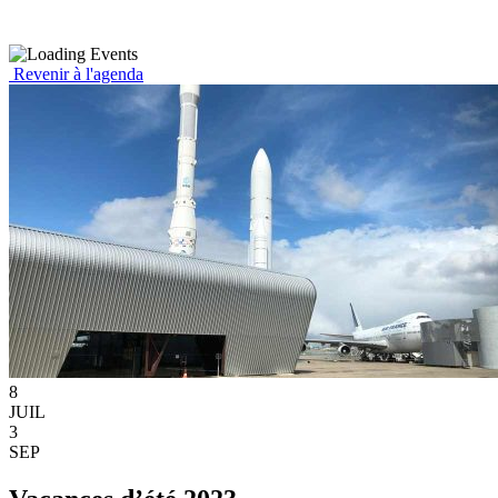
Revenir à l'agenda
8
JUIL
3
SEP