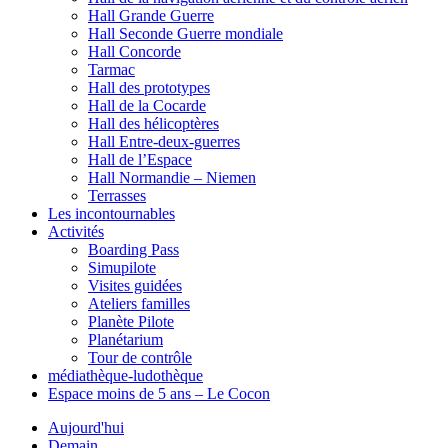
Hall Grande Guerre
Hall Seconde Guerre mondiale
Hall Concorde
Tarmac
Hall des prototypes
Hall de la Cocarde
Hall des hélicoptères
Hall Entre-deux-guerres
Hall de l’Espace
Hall Normandie – Niemen
Terrasses
Les incontournables
Activités
Boarding Pass
Simupilote
Visites guidées
Ateliers familles
Planète Pilote
Planétarium
Tour de contrôle
médiathèque-ludothèque
Espace moins de 5 ans – Le Cocon
Aujourd'hui
Demain