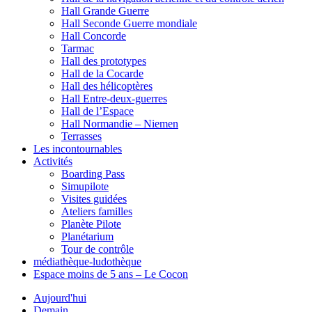
Hall Grande Guerre
Hall Seconde Guerre mondiale
Hall Concorde
Tarmac
Hall des prototypes
Hall de la Cocarde
Hall des hélicoptères
Hall Entre-deux-guerres
Hall de l’Espace
Hall Normandie – Niemen
Terrasses
Les incontournables
Activités
Boarding Pass
Simupilote
Visites guidées
Ateliers familles
Planète Pilote
Planétarium
Tour de contrôle
médiathèque-ludothèque
Espace moins de 5 ans – Le Cocon
Aujourd'hui
Demain