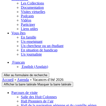
Les Collections
Documentation
Visites virtuelles
Podcasts
Vidéos
Participer
Liens utiles
Vous êtes
En famille
Un enseignant
Un chercheur ou un étudiant
En situation de handicap
Un journaliste
Français
English
(Anglais)
Aller au formulaire de recherche
Accueil
»
Agenda
»
Vacances d’été 2026
Afficher la barre latérale
Masquer la barre latérale
Parcours de visite
Salle des Huit Colonnes
Hall Pionniers de l’air
Hall de la navigation aérienne et du contrôle aérien