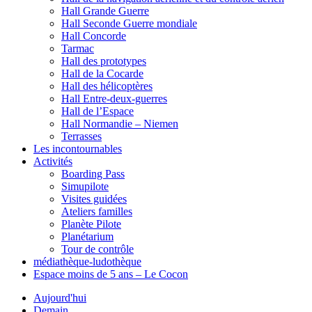
Hall Grande Guerre
Hall Seconde Guerre mondiale
Hall Concorde
Tarmac
Hall des prototypes
Hall de la Cocarde
Hall des hélicoptères
Hall Entre-deux-guerres
Hall de l’Espace
Hall Normandie – Niemen
Terrasses
Les incontournables
Activités
Boarding Pass
Simupilote
Visites guidées
Ateliers familles
Planète Pilote
Planétarium
Tour de contrôle
médiathèque-ludothèque
Espace moins de 5 ans – Le Cocon
Aujourd'hui
Demain