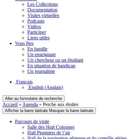
Les Collections
Documentation
Visites virtuelles
Podcasts
Vidéos
Participer
Liens utiles
Vous êtes
En famille
Un enseignant
Un chercheur ou un étudiant
En situation de handicap
Un journaliste
Français
English
(Anglais)
Aller au formulaire de recherche
Accueil
»
Agenda
»
Perche aux étoiles
Afficher la barre latérale
Masquer la barre latérale
Parcours de visite
Salle des Huit Colonnes
Hall Pionniers de l’air
Hall de la navigation aérienne et du contrôle aérien