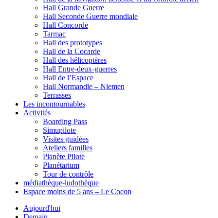
Hall Grande Guerre
Hall Seconde Guerre mondiale
Hall Concorde
Tarmac
Hall des prototypes
Hall de la Cocarde
Hall des hélicoptères
Hall Entre-deux-guerres
Hall de l’Espace
Hall Normandie – Niemen
Terrasses
Les incontournables
Activités
Boarding Pass
Simupilote
Visites guidées
Ateliers familles
Planète Pilote
Planétarium
Tour de contrôle
médiathèque-ludothèque
Espace moins de 5 ans – Le Cocon
Aujourd'hui
Demain