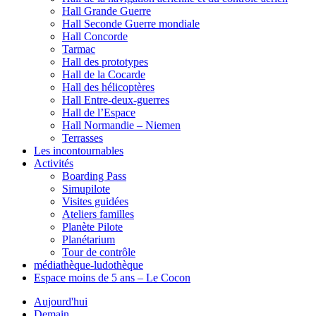
Hall Grande Guerre
Hall Seconde Guerre mondiale
Hall Concorde
Tarmac
Hall des prototypes
Hall de la Cocarde
Hall des hélicoptères
Hall Entre-deux-guerres
Hall de l’Espace
Hall Normandie – Niemen
Terrasses
Les incontournables
Activités
Boarding Pass
Simupilote
Visites guidées
Ateliers familles
Planète Pilote
Planétarium
Tour de contrôle
médiathèque-ludothèque
Espace moins de 5 ans – Le Cocon
Aujourd'hui
Demain