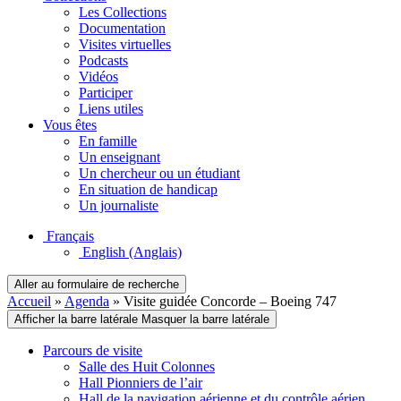
Les Collections
Documentation
Visites virtuelles
Podcasts
Vidéos
Participer
Liens utiles
Vous êtes
En famille
Un enseignant
Un chercheur ou un étudiant
En situation de handicap
Un journaliste
Français
English
(Anglais)
Aller au formulaire de recherche
Accueil
»
Agenda
»
Visite guidée Concorde – Boeing 747
Afficher la barre latérale
Masquer la barre latérale
Parcours de visite
Salle des Huit Colonnes
Hall Pionniers de l’air
Hall de la navigation aérienne et du contrôle aérien