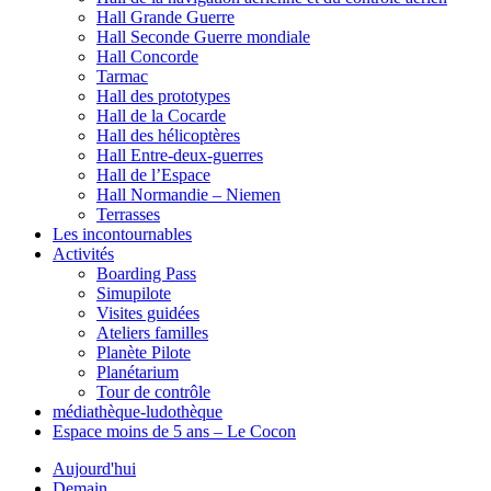
Hall Grande Guerre
Hall Seconde Guerre mondiale
Hall Concorde
Tarmac
Hall des prototypes
Hall de la Cocarde
Hall des hélicoptères
Hall Entre-deux-guerres
Hall de l’Espace
Hall Normandie – Niemen
Terrasses
Les incontournables
Activités
Boarding Pass
Simupilote
Visites guidées
Ateliers familles
Planète Pilote
Planétarium
Tour de contrôle
médiathèque-ludothèque
Espace moins de 5 ans – Le Cocon
Aujourd'hui
Demain