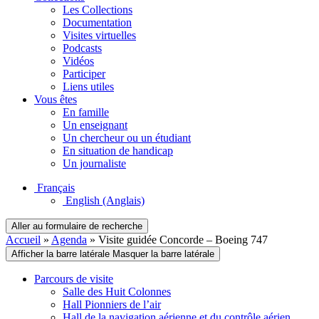
Les Collections
Documentation
Visites virtuelles
Podcasts
Vidéos
Participer
Liens utiles
Vous êtes
En famille
Un enseignant
Un chercheur ou un étudiant
En situation de handicap
Un journaliste
Français
English
(Anglais)
Aller au formulaire de recherche
Accueil
»
Agenda
»
Visite guidée Concorde – Boeing 747
Afficher la barre latérale
Masquer la barre latérale
Parcours de visite
Salle des Huit Colonnes
Hall Pionniers de l’air
Hall de la navigation aérienne et du contrôle aérien