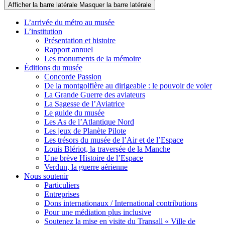
Afficher la barre latérale
Masquer la barre latérale
L’arrivée du métro au musée
L’institution
Présentation et histoire
Rapport annuel
Les monuments de la mémoire
Éditions du musée
Concorde Passion
De la montgolfière au dirigeable : le pouvoir de voler
La Grande Guerre des aviateurs
La Sagesse de l’Aviatrice
Le guide du musée
Les As de l’Atlantique Nord
Les jeux de Planète Pilote
Les trésors du musée de l’Air et de l’Espace
Louis Blériot, la traversée de la Manche
Une brève Histoire de l’Espace
Verdun, la guerre aérienne
Nous soutenir
Particuliers
Entreprises
Dons internationaux / International contributions
Pour une médiation plus inclusive
Soutenez la mise en visite du Transall « Ville de