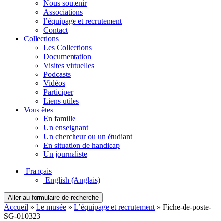
Nous soutenir
Associations
l’équipage et recrutement
Contact
Collections
Les Collections
Documentation
Visites virtuelles
Podcasts
Vidéos
Participer
Liens utiles
Vous êtes
En famille
Un enseignant
Un chercheur ou un étudiant
En situation de handicap
Un journaliste
Français
English
(Anglais)
Aller au formulaire de recherche
Accueil
»
Le musée
»
L’équipage et recrutement
»
Fiche-de-poste-
SG-010323