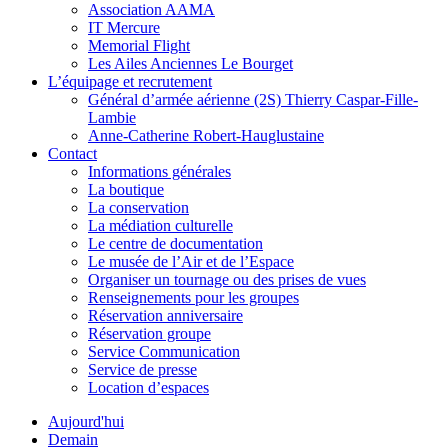
Association AAMA
IT Mercure
Memorial Flight
Les Ailes Anciennes Le Bourget
L’équipage et recrutement
Général d’armée aérienne (2S) Thierry Caspar-Fille-
Lambie
Anne-Catherine Robert-Hauglustaine
Contact
Informations générales
La boutique
La conservation
La médiation culturelle
Le centre de documentation
Le musée de l’Air et de l’Espace
Organiser un tournage ou des prises de vues
Renseignements pour les groupes
Réservation anniversaire
Réservation groupe
Service Communication
Service de presse
Location d’espaces
Aujourd'hui
Demain