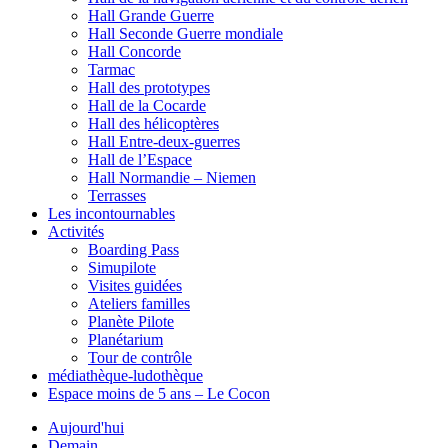
Hall Grande Guerre
Hall Seconde Guerre mondiale
Hall Concorde
Tarmac
Hall des prototypes
Hall de la Cocarde
Hall des hélicoptères
Hall Entre-deux-guerres
Hall de l’Espace
Hall Normandie – Niemen
Terrasses
Les incontournables
Activités
Boarding Pass
Simupilote
Visites guidées
Ateliers familles
Planète Pilote
Planétarium
Tour de contrôle
médiathèque-ludothèque
Espace moins de 5 ans – Le Cocon
Aujourd'hui
Demain