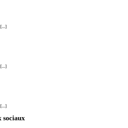
...]
...]
...]
x sociaux