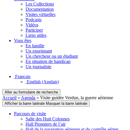
Les Collections
Documentation
Visites virtuelles
Podcasts
Vidéos
Participer
Liens utiles
Vous êtes
En famille
Un enseignant
Un chercheur ou un étudiant
En situation de handicap
Un journaliste
Français
English
(Anglais)
Aller au formulaire de recherche
Accueil
»
Agenda
»
Visite guidée Verdun, la guerre aérienne
Afficher la barre latérale
Masquer la barre latérale
Parcours de visite
Salle des Huit Colonnes
Hall Pionniers de l’air
Hall de la navigation aérienne et du contrôle aérien