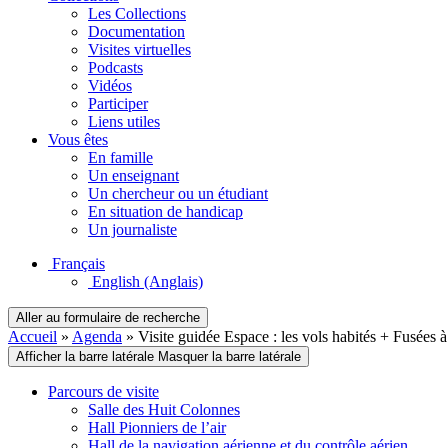
Les Collections
Documentation
Visites virtuelles
Podcasts
Vidéos
Participer
Liens utiles
Vous êtes
En famille
Un enseignant
Un chercheur ou un étudiant
En situation de handicap
Un journaliste
Français
English
(Anglais)
Aller au formulaire de recherche
Accueil
»
Agenda
»
Visite guidée Espace : les vols habités + Fusées 
Afficher la barre latérale
Masquer la barre latérale
Parcours de visite
Salle des Huit Colonnes
Hall Pionniers de l’air
Hall de la navigation aérienne et du contrôle aérien