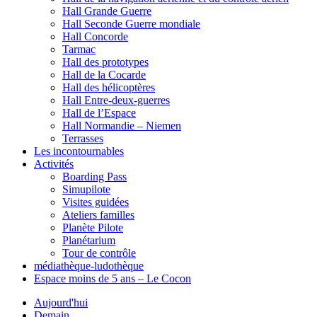
Hall Grande Guerre
Hall Seconde Guerre mondiale
Hall Concorde
Tarmac
Hall des prototypes
Hall de la Cocarde
Hall des hélicoptères
Hall Entre-deux-guerres
Hall de l’Espace
Hall Normandie – Niemen
Terrasses
Les incontournables
Activités
Boarding Pass
Simupilote
Visites guidées
Ateliers familles
Planète Pilote
Planétarium
Tour de contrôle
médiathèque-ludothèque
Espace moins de 5 ans – Le Cocon
Aujourd'hui
Demain