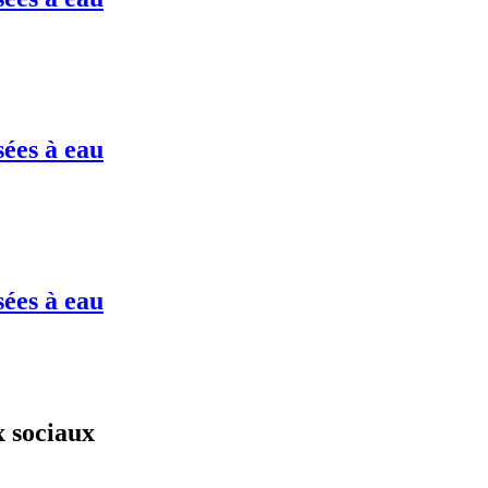
sées à eau
sées à eau
x sociaux