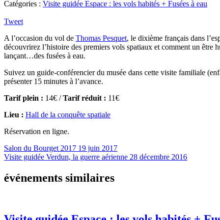
Catégories :
Visite guidée Espace : les vols habités + Fusées à eau
Tweet
A l’occasion du vol de
Thomas Pesquet
, le dixième français dans l’es
découvrirez l’histoire des premiers vols spatiaux et comment un être h
lançant…des fusées à eau.
Suivez un guide-conférencier du musée dans cette visite familiale (enf
présenter 15 minutes à l’avance.
Tarif plein :
14€ /
Tarif réduit :
11€
Lieu :
Hall de la conquête spatiale
Réservation en ligne.
Salon du Bourget 2017
19 juin 2017
Visite guidée Verdun, la guerre aérienne
28 décembre 2016
événements similaires
Visite guidée Espace : les vols habités + Fu