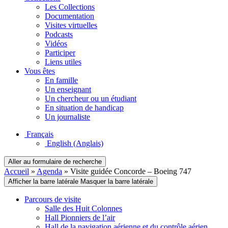
Les Collections
Documentation
Visites virtuelles
Podcasts
Vidéos
Participer
Liens utiles
Vous êtes
En famille
Un enseignant
Un chercheur ou un étudiant
En situation de handicap
Un journaliste
Français
English
(Anglais)
Aller au formulaire de recherche
Accueil
»
Agenda
»
Visite guidée Concorde – Boeing 747
Afficher la barre latérale
Masquer la barre latérale
Parcours de visite
Salle des Huit Colonnes
Hall Pionniers de l’air
Hall de la navigation aérienne et du contrôle aérien