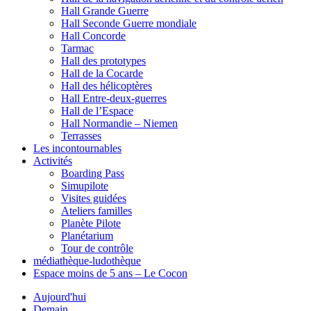
Hall Grande Guerre
Hall Seconde Guerre mondiale
Hall Concorde
Tarmac
Hall des prototypes
Hall de la Cocarde
Hall des hélicoptères
Hall Entre-deux-guerres
Hall de l’Espace
Hall Normandie – Niemen
Terrasses
Les incontournables
Activités
Boarding Pass
Simupilote
Visites guidées
Ateliers familles
Planète Pilote
Planétarium
Tour de contrôle
médiathèque-ludothèque
Espace moins de 5 ans – Le Cocon
Aujourd'hui
Demain