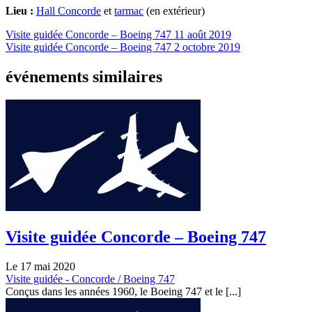
Lieu :
Hall Concorde
et
tarmac
(en extérieur)
Visite guidée Concorde – Boeing 747
11 août 2019
Visite guidée Concorde – Boeing 747
2 octobre 2019
événements similaires
Visite guidée Concorde – Boeing 747
Le 17 mai 2020
Visite guidée - Concorde / Boeing 747
Conçus dans les années 1960, le Boeing 747 et le [...]