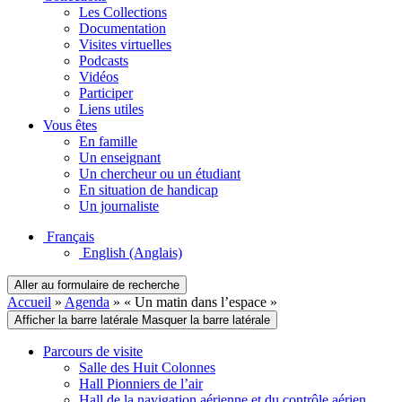
Les Collections
Documentation
Visites virtuelles
Podcasts
Vidéos
Participer
Liens utiles
Vous êtes
En famille
Un enseignant
Un chercheur ou un étudiant
En situation de handicap
Un journaliste
Français
English
(Anglais)
Aller au formulaire de recherche
Accueil
»
Agenda
»
« Un matin dans l’espace »
Afficher la barre latérale
Masquer la barre latérale
Parcours de visite
Salle des Huit Colonnes
Hall Pionniers de l’air
Hall de la navigation aérienne et du contrôle aérien