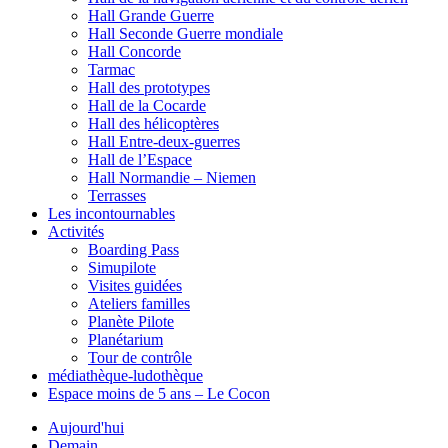
Hall Grande Guerre
Hall Seconde Guerre mondiale
Hall Concorde
Tarmac
Hall des prototypes
Hall de la Cocarde
Hall des hélicoptères
Hall Entre-deux-guerres
Hall de l’Espace
Hall Normandie – Niemen
Terrasses
Les incontournables
Activités
Boarding Pass
Simupilote
Visites guidées
Ateliers familles
Planète Pilote
Planétarium
Tour de contrôle
médiathèque-ludothèque
Espace moins de 5 ans – Le Cocon
Aujourd'hui
Demain