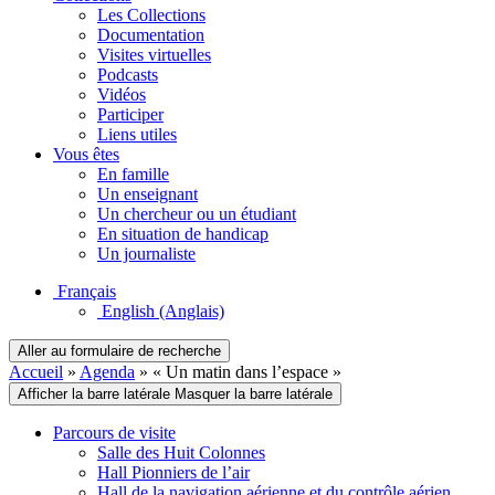
Les Collections
Documentation
Visites virtuelles
Podcasts
Vidéos
Participer
Liens utiles
Vous êtes
En famille
Un enseignant
Un chercheur ou un étudiant
En situation de handicap
Un journaliste
Français
English
(Anglais)
Aller au formulaire de recherche
Accueil
»
Agenda
»
« Un matin dans l’espace »
Afficher la barre latérale
Masquer la barre latérale
Parcours de visite
Salle des Huit Colonnes
Hall Pionniers de l’air
Hall de la navigation aérienne et du contrôle aérien