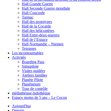
Hall Grande Guerre
Hall Seconde Guerre mondiale
Hall Concorde
Tarmac
Hall des prototypes
Hall de la Cocarde
Hall des hélicoptères
Hall Entre-deux-guerres
Hall de l’Espace
Hall Normandie – Niemen
Terrasses
Les incontournables
Activités
Boarding Pass
Simupilote
Visites guidées
Ateliers familles
Planète Pilote
Planétarium
Tour de contrôle
médiathèque-ludothèque
Espace moins de 5 ans – Le Cocon
Aujourd'hui
Demain