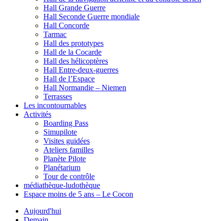
Hall Grande Guerre
Hall Seconde Guerre mondiale
Hall Concorde
Tarmac
Hall des prototypes
Hall de la Cocarde
Hall des hélicoptères
Hall Entre-deux-guerres
Hall de l’Espace
Hall Normandie – Niemen
Terrasses
Les incontournables
Activités
Boarding Pass
Simupilote
Visites guidées
Ateliers familles
Planète Pilote
Planétarium
Tour de contrôle
médiathèque-ludothèque
Espace moins de 5 ans – Le Cocon
Aujourd'hui
Demain