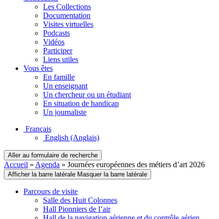
Les Collections
Documentation
Visites virtuelles
Podcasts
Vidéos
Participer
Liens utiles
Vous êtes
En famille
Un enseignant
Un chercheur ou un étudiant
En situation de handicap
Un journaliste
Français
English
(Anglais)
Aller au formulaire de recherche
Accueil
»
Agenda
»
Journées européennes des métiers d’art 2026
Afficher la barre latérale
Masquer la barre latérale
Parcours de visite
Salle des Huit Colonnes
Hall Pionniers de l’air
Hall de la navigation aérienne et du contrôle aérien