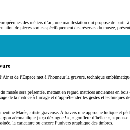
uropéennes des métiers d’art, une manifestation qui propose de partir à 
ation de pièces sorties spécifiquement des réserves du musée, présenté
avure
’Air et de l’Espace met à l’honneur la gravure, technique emblématique d
s du musée sera présentée, mettant en regard matrices anciennes en boi
age de la matrice à l’image et d’appréhender les gestes et techniques de
mentine Marès, artiste graveuse. À travers une approche ludique et péda
u jargon aéronautique (« ça dézingue ! », « gonfleur d’hélice », « pous
sinée, la caricature ou encore l’univers graphique des timbres.