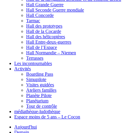
Hall Grande Guerre
Hall Seconde Guerre mondiale
Hall Concorde
Tarmac
Hall des prototypes
Hall de la Cocarde
Hall des hélicoptères
Hall Entre-deux-guerres
Hall de l’Espace
Hall Normandie – Niemen
Terrasses
Les incontournables
Activités
Boarding Pass
Simupilote
Visites guidées
Ateliers familles
Planète Pilote
Planétarium
Tour de contrôle
médiathèque-ludothèque
Espace moins de 5 ans – Le Cocon
Aujourd'hui
Demain