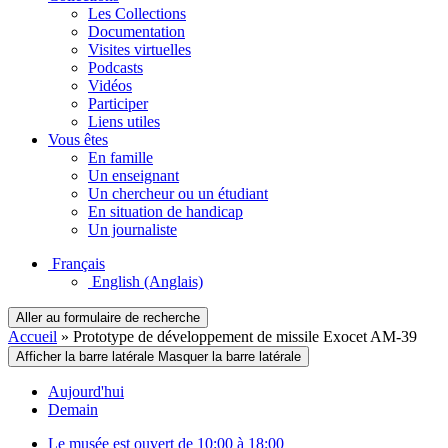
Les Collections
Documentation
Visites virtuelles
Podcasts
Vidéos
Participer
Liens utiles
Vous êtes
En famille
Un enseignant
Un chercheur ou un étudiant
En situation de handicap
Un journaliste
Français
English
(Anglais)
Aller au formulaire de recherche
Accueil
»
Prototype de développement de missile Exocet AM-39
Afficher la barre latérale
Masquer la barre latérale
Aujourd'hui
Demain
Le musée est ouvert de 10:00 à 18:00