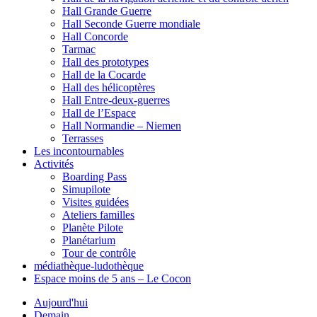
Hall Grande Guerre
Hall Seconde Guerre mondiale
Hall Concorde
Tarmac
Hall des prototypes
Hall de la Cocarde
Hall des hélicoptères
Hall Entre-deux-guerres
Hall de l’Espace
Hall Normandie – Niemen
Terrasses
Les incontournables
Activités
Boarding Pass
Simupilote
Visites guidées
Ateliers familles
Planète Pilote
Planétarium
Tour de contrôle
médiathèque-ludothèque
Espace moins de 5 ans – Le Cocon
Aujourd'hui
Demain