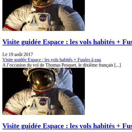
Visite guidée Espace : les vols habités + Fu
Le 19 août 2017
Visite guidée Espace : les vols habités + Fusées à eau
A l’occasion du vol de Thomas Pesquet, le dixième français [...]
Visite guidée Espace : les vols habités + Fu