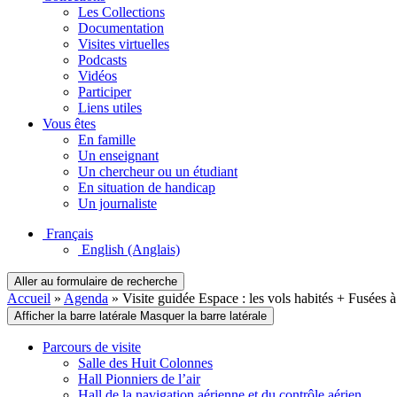
Les Collections
Documentation
Visites virtuelles
Podcasts
Vidéos
Participer
Liens utiles
Vous êtes
En famille
Un enseignant
Un chercheur ou un étudiant
En situation de handicap
Un journaliste
Français
English
(Anglais)
Aller au formulaire de recherche
Accueil
»
Agenda
»
Visite guidée Espace : les vols habités + Fusées 
Afficher la barre latérale
Masquer la barre latérale
Parcours de visite
Salle des Huit Colonnes
Hall Pionniers de l’air
Hall de la navigation aérienne et du contrôle aérien