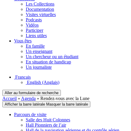
Les Collections
Documentation
Visites virtuelles
Podcasts
Vidéos
Participer
Liens utiles
Vous êtes
En famille
Un enseignant
Un chercheur ou un étudiant
En situation de handicap
Un journaliste
Français
English
(Anglais)
Aller au formulaire de recherche
Accueil
»
Agenda
»
Rendez-vous avec la Lune
Afficher la barre latérale
Masquer la barre latérale
Parcours de visite
Salle des Huit Colonnes
Hall Pionniers de l’air
Hall de la navigation aérienne et du contrôle aérien