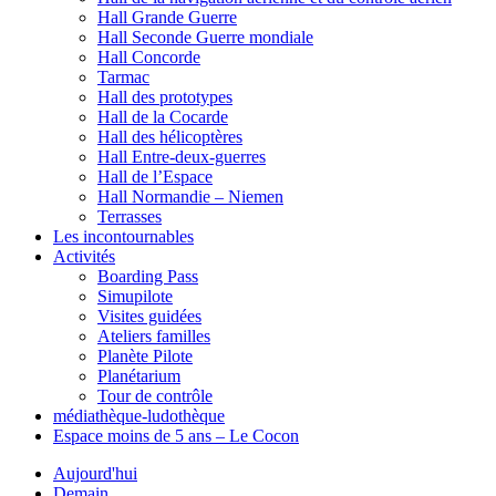
Hall Grande Guerre
Hall Seconde Guerre mondiale
Hall Concorde
Tarmac
Hall des prototypes
Hall de la Cocarde
Hall des hélicoptères
Hall Entre-deux-guerres
Hall de l’Espace
Hall Normandie – Niemen
Terrasses
Les incontournables
Activités
Boarding Pass
Simupilote
Visites guidées
Ateliers familles
Planète Pilote
Planétarium
Tour de contrôle
médiathèque-ludothèque
Espace moins de 5 ans – Le Cocon
Aujourd'hui
Demain