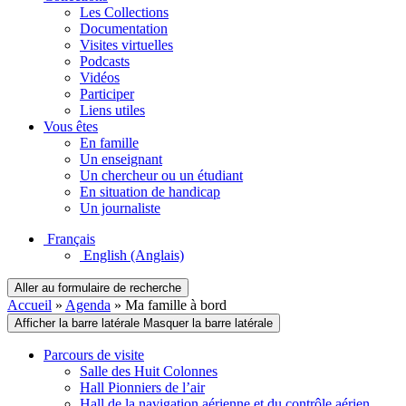
Les Collections
Documentation
Visites virtuelles
Podcasts
Vidéos
Participer
Liens utiles
Vous êtes
En famille
Un enseignant
Un chercheur ou un étudiant
En situation de handicap
Un journaliste
Français
English
(Anglais)
Aller au formulaire de recherche
Accueil
»
Agenda
»
Ma famille à bord
Afficher la barre latérale
Masquer la barre latérale
Parcours de visite
Salle des Huit Colonnes
Hall Pionniers de l’air
Hall de la navigation aérienne et du contrôle aérien