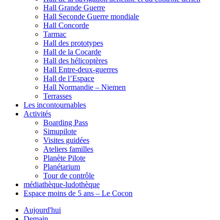
Hall Grande Guerre
Hall Seconde Guerre mondiale
Hall Concorde
Tarmac
Hall des prototypes
Hall de la Cocarde
Hall des hélicoptères
Hall Entre-deux-guerres
Hall de l’Espace
Hall Normandie – Niemen
Terrasses
Les incontournables
Activités
Boarding Pass
Simupilote
Visites guidées
Ateliers familles
Planète Pilote
Planétarium
Tour de contrôle
médiathèque-ludothèque
Espace moins de 5 ans – Le Cocon
Aujourd'hui
Demain