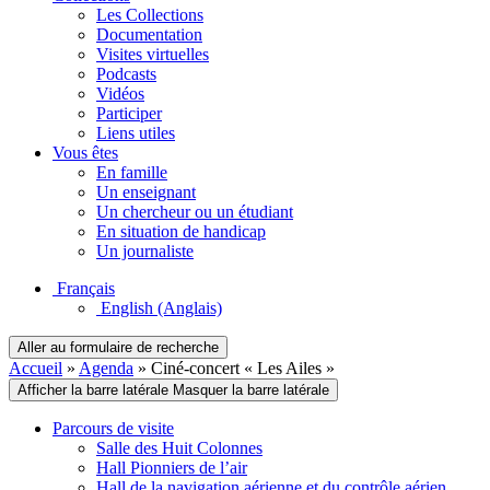
Les Collections
Documentation
Visites virtuelles
Podcasts
Vidéos
Participer
Liens utiles
Vous êtes
En famille
Un enseignant
Un chercheur ou un étudiant
En situation de handicap
Un journaliste
Français
English
(Anglais)
Aller au formulaire de recherche
Accueil
»
Agenda
»
Ciné-concert « Les Ailes »
Afficher la barre latérale
Masquer la barre latérale
Parcours de visite
Salle des Huit Colonnes
Hall Pionniers de l’air
Hall de la navigation aérienne et du contrôle aérien