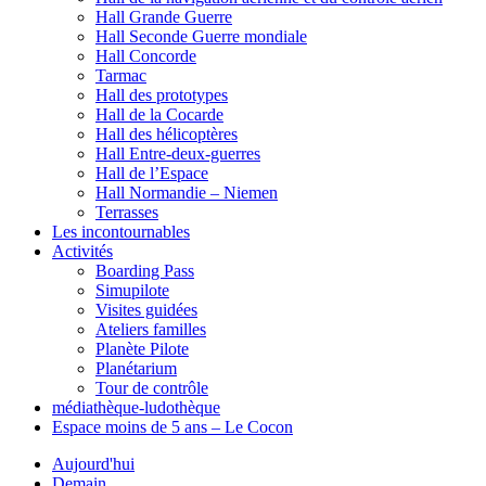
Hall Grande Guerre
Hall Seconde Guerre mondiale
Hall Concorde
Tarmac
Hall des prototypes
Hall de la Cocarde
Hall des hélicoptères
Hall Entre-deux-guerres
Hall de l’Espace
Hall Normandie – Niemen
Terrasses
Les incontournables
Activités
Boarding Pass
Simupilote
Visites guidées
Ateliers familles
Planète Pilote
Planétarium
Tour de contrôle
médiathèque-ludothèque
Espace moins de 5 ans – Le Cocon
Aujourd'hui
Demain