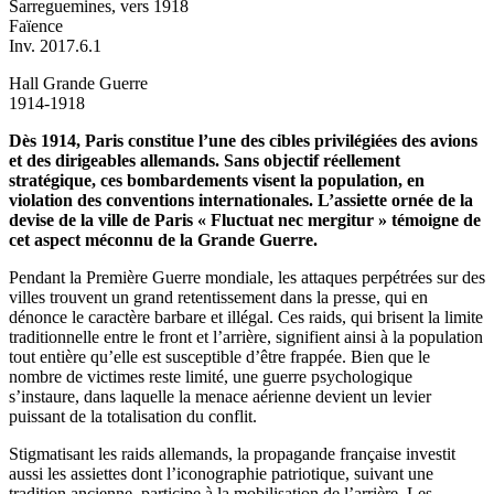
Sarreguemines, vers 1918
Faïence
Inv. 2017.6.1
Hall Grande Guerre
1914-1918
Dès 1914, Paris constitue l’une des cibles privilégiées des avions
et des dirigeables allemands. Sans objectif réellement
stratégique, ces bombardements visent la population, en
violation des conventions internationales. L’assiette ornée de la
devise de la ville de Paris « Fluctuat nec mergitur » témoigne de
cet aspect méconnu de la Grande Guerre.
Pendant la Première Guerre mondiale, les attaques perpétrées sur des
villes trouvent un grand retentissement dans la presse, qui en
dénonce le caractère barbare et illégal. Ces raids, qui brisent la limite
traditionnelle entre le front et l’arrière, signifient ainsi à la population
tout entière qu’elle est susceptible d’être frappée. Bien que le
nombre de victimes reste limité, une guerre psychologique
s’instaure, dans laquelle la menace aérienne devient un levier
puissant de la totalisation du conflit.
Stigmatisant les raids allemands, la propagande française investit
aussi les assiettes dont l’iconographie patriotique, suivant une
tradition ancienne, participe à la mobilisation de l’arrière. Les