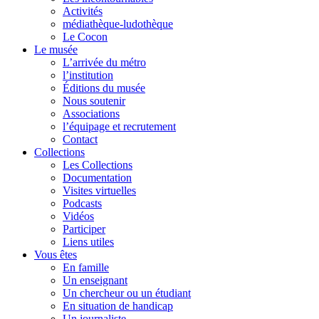
Activités
médiathèque-ludothèque
Le Cocon
Le musée
L’arrivée du métro
l’institution
Éditions du musée
Nous soutenir
Associations
l’équipage et recrutement
Contact
Collections
Les Collections
Documentation
Visites virtuelles
Podcasts
Vidéos
Participer
Liens utiles
Vous êtes
En famille
Un enseignant
Un chercheur ou un étudiant
En situation de handicap
Un journaliste