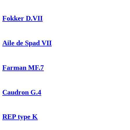
Fokker D.VII
Aile de Spad VII
Farman MF.7
Caudron G.4
REP type K