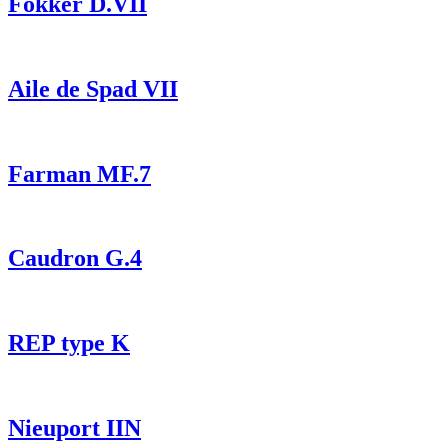
Fokker D.VII
Aile de Spad VII
Farman MF.7
Caudron G.4
REP type K
Nieuport IIN