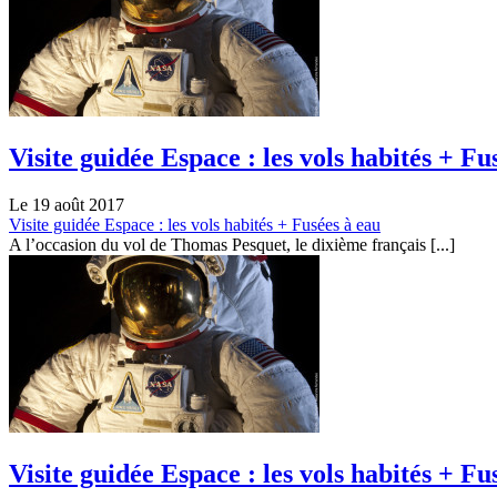
Visite guidée Espace : les vols habités + Fu
Le 19 août 2017
Visite guidée Espace : les vols habités + Fusées à eau
A l’occasion du vol de Thomas Pesquet, le dixième français [...]
Visite guidée Espace : les vols habités + Fu