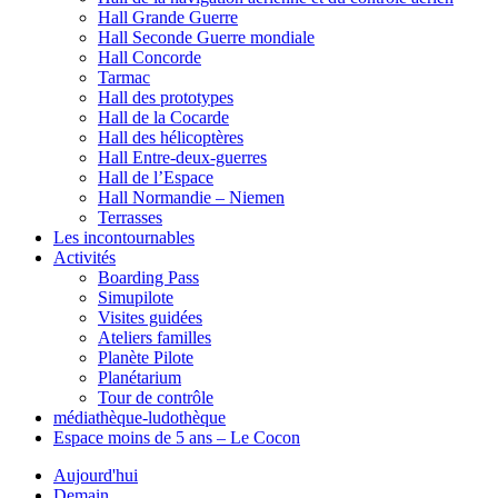
Hall Grande Guerre
Hall Seconde Guerre mondiale
Hall Concorde
Tarmac
Hall des prototypes
Hall de la Cocarde
Hall des hélicoptères
Hall Entre-deux-guerres
Hall de l’Espace
Hall Normandie – Niemen
Terrasses
Les incontournables
Activités
Boarding Pass
Simupilote
Visites guidées
Ateliers familles
Planète Pilote
Planétarium
Tour de contrôle
médiathèque-ludothèque
Espace moins de 5 ans – Le Cocon
Aujourd'hui
Demain