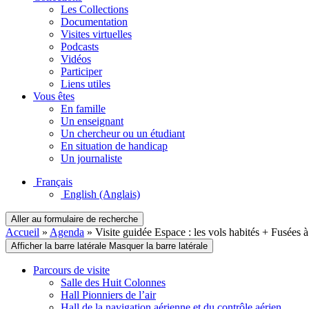
Les Collections
Documentation
Visites virtuelles
Podcasts
Vidéos
Participer
Liens utiles
Vous êtes
En famille
Un enseignant
Un chercheur ou un étudiant
En situation de handicap
Un journaliste
Français
English
(Anglais)
Aller au formulaire de recherche
Accueil
»
Agenda
»
Visite guidée Espace : les vols habités + Fusées 
Afficher la barre latérale
Masquer la barre latérale
Parcours de visite
Salle des Huit Colonnes
Hall Pionniers de l’air
Hall de la navigation aérienne et du contrôle aérien