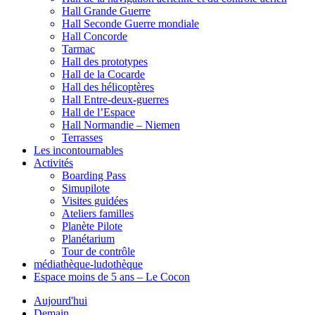
Hall Grande Guerre
Hall Seconde Guerre mondiale
Hall Concorde
Tarmac
Hall des prototypes
Hall de la Cocarde
Hall des hélicoptères
Hall Entre-deux-guerres
Hall de l’Espace
Hall Normandie – Niemen
Terrasses
Les incontournables
Activités
Boarding Pass
Simupilote
Visites guidées
Ateliers familles
Planète Pilote
Planétarium
Tour de contrôle
médiathèque-ludothèque
Espace moins de 5 ans – Le Cocon
Aujourd'hui
Demain