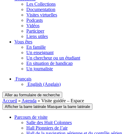
Les Collections
Documentation
Visites virtuelles
Podcasts
Vidéos
Participer
Liens utiles
Vous êtes
En famille
Un enseignant
Un chercheur ou un étudiant
En situation de handicap
Un journaliste
Français
English
(Anglais)
Aller au formulaire de recherche
Accueil
»
Agenda
»
Visite guidée – Espace
Afficher la barre latérale
Masquer la barre latérale
Parcours de visite
Salle des Huit Colonnes
Hall Pionniers de l’air
Hall de la navigation aérienne et du contrôle aérien