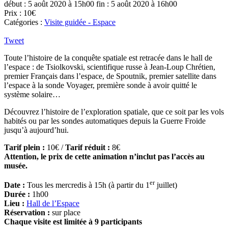
début : 5 août 2020 à 15h00
fin : 5 août 2020 à 16h00
Prix : 10€
Catégories :
Visite guidée - Espace
Tweet
Toute l’histoire de la conquête spatiale est retracée dans le hall de
l’espace : de Tsiolkovski, scientifique russe à Jean-Loup Chrétien,
premier Français dans l’espace, de Spoutnik, premier satellite dans
l’espace à la sonde Voyager, première sonde à avoir quitté le
système solaire…
Découvrez l’histoire de l’exploration spatiale, que ce soit par les vols
habités ou par les sondes automatiques depuis la Guerre Froide
jusqu’à aujourd’hui.
Tarif plein :
10€ /
Tarif réduit :
8€
Attention, le prix de cette animation n’inclut pas l’accès au
musée.
er
Date :
Tous les mercredis à 15h (à partir du 1
juillet)
Durée :
1h00
Lieu :
Hall de l’Espace
Réservation :
sur place
Chaque visite est limitée à 9 participants