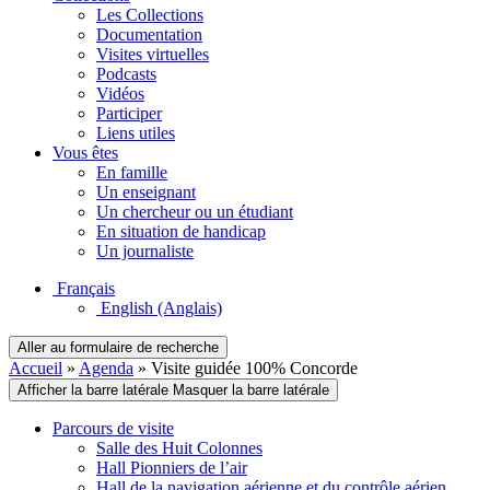
Les Collections
Documentation
Visites virtuelles
Podcasts
Vidéos
Participer
Liens utiles
Vous êtes
En famille
Un enseignant
Un chercheur ou un étudiant
En situation de handicap
Un journaliste
Français
English
(Anglais)
Aller au formulaire de recherche
Accueil
»
Agenda
»
Visite guidée 100% Concorde
Afficher la barre latérale
Masquer la barre latérale
Parcours de visite
Salle des Huit Colonnes
Hall Pionniers de l’air
Hall de la navigation aérienne et du contrôle aérien