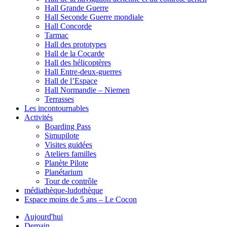
Hall Grande Guerre
Hall Seconde Guerre mondiale
Hall Concorde
Tarmac
Hall des prototypes
Hall de la Cocarde
Hall des hélicoptères
Hall Entre-deux-guerres
Hall de l’Espace
Hall Normandie – Niemen
Terrasses
Les incontournables
Activités
Boarding Pass
Simupilote
Visites guidées
Ateliers familles
Planète Pilote
Planétarium
Tour de contrôle
médiathèque-ludothèque
Espace moins de 5 ans – Le Cocon
Aujourd'hui
Demain