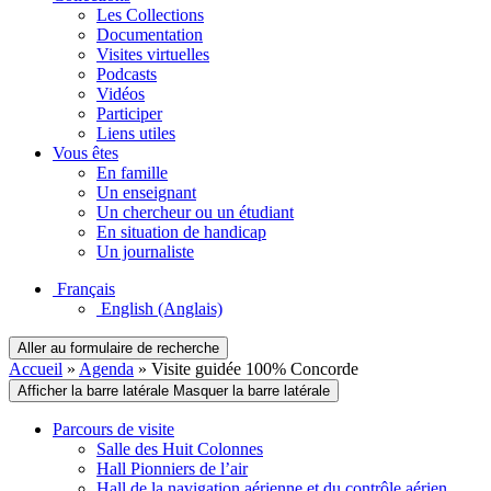
Les Collections
Documentation
Visites virtuelles
Podcasts
Vidéos
Participer
Liens utiles
Vous êtes
En famille
Un enseignant
Un chercheur ou un étudiant
En situation de handicap
Un journaliste
Français
English
(Anglais)
Aller au formulaire de recherche
Accueil
»
Agenda
»
Visite guidée 100% Concorde
Afficher la barre latérale
Masquer la barre latérale
Parcours de visite
Salle des Huit Colonnes
Hall Pionniers de l’air
Hall de la navigation aérienne et du contrôle aérien