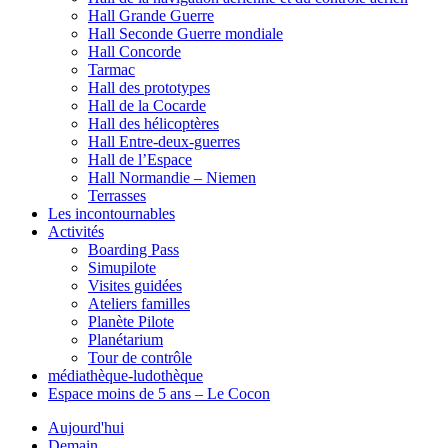
Hall Grande Guerre
Hall Seconde Guerre mondiale
Hall Concorde
Tarmac
Hall des prototypes
Hall de la Cocarde
Hall des hélicoptères
Hall Entre-deux-guerres
Hall de l’Espace
Hall Normandie – Niemen
Terrasses
Les incontournables
Activités
Boarding Pass
Simupilote
Visites guidées
Ateliers familles
Planète Pilote
Planétarium
Tour de contrôle
médiathèque-ludothèque
Espace moins de 5 ans – Le Cocon
Aujourd'hui
Demain