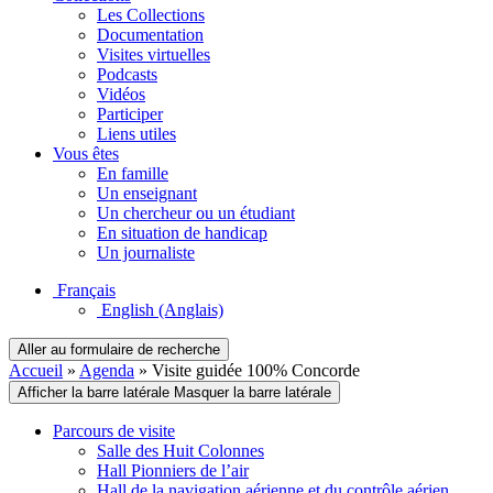
Les Collections
Documentation
Visites virtuelles
Podcasts
Vidéos
Participer
Liens utiles
Vous êtes
En famille
Un enseignant
Un chercheur ou un étudiant
En situation de handicap
Un journaliste
Français
English
(Anglais)
Aller au formulaire de recherche
Accueil
»
Agenda
»
Visite guidée 100% Concorde
Afficher la barre latérale
Masquer la barre latérale
Parcours de visite
Salle des Huit Colonnes
Hall Pionniers de l’air
Hall de la navigation aérienne et du contrôle aérien