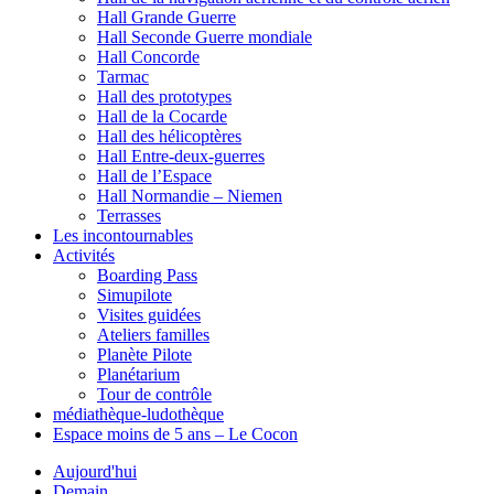
Hall Grande Guerre
Hall Seconde Guerre mondiale
Hall Concorde
Tarmac
Hall des prototypes
Hall de la Cocarde
Hall des hélicoptères
Hall Entre-deux-guerres
Hall de l’Espace
Hall Normandie – Niemen
Terrasses
Les incontournables
Activités
Boarding Pass
Simupilote
Visites guidées
Ateliers familles
Planète Pilote
Planétarium
Tour de contrôle
médiathèque-ludothèque
Espace moins de 5 ans – Le Cocon
Aujourd'hui
Demain