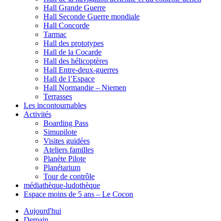
Hall Grande Guerre
Hall Seconde Guerre mondiale
Hall Concorde
Tarmac
Hall des prototypes
Hall de la Cocarde
Hall des hélicoptères
Hall Entre-deux-guerres
Hall de l’Espace
Hall Normandie – Niemen
Terrasses
Les incontournables
Activités
Boarding Pass
Simupilote
Visites guidées
Ateliers familles
Planète Pilote
Planétarium
Tour de contrôle
médiathèque-ludothèque
Espace moins de 5 ans – Le Cocon
Aujourd'hui
Demain