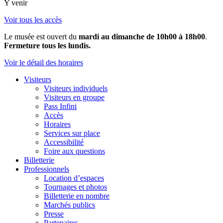
Y venir
Voir tous les accès
Le musée est ouvert du
mardi au dimanche de 10h00 à 18h00
.
Fermeture tous les lundis.
Voir le détail des horaires
Visiteurs
Visiteurs individuels
Visiteurs en groupe
Pass Infini
Accès
Horaires
Services sur place
Accessibilité
Foire aux questions
Billetterie
Professionnels
Location d’espaces
Tournages et photos
Billetterie en nombre
Marchés publics
Presse
Partenaires