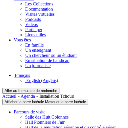
Les Collections
Documentation
Visites virtuelles
Podcasts
Vidéos
Participer
Liens utiles
Vous êtes
En famille
Un enseignant
Un chercheur ou un étudiant
En situation de handicap
Un journaliste
Français
English
(Anglais)
Aller au formulaire de recherche
Accueil
»
Agenda
»
Installation Tchouri
Afficher la barre latérale
Masquer la barre latérale
Parcours de visite
Salle des Huit Colonnes
Hall Pionniers de l’air
Hall de la navigation aérienne et du contrôle aérien