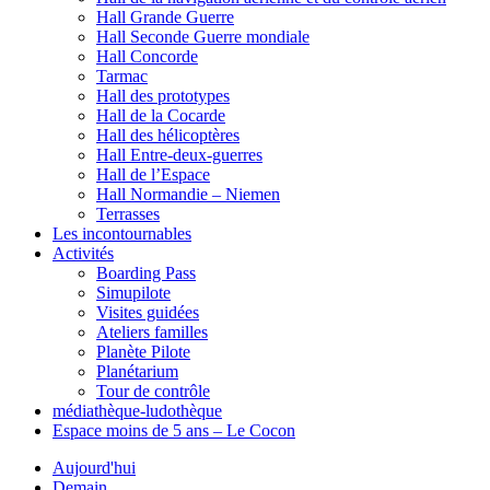
Hall Grande Guerre
Hall Seconde Guerre mondiale
Hall Concorde
Tarmac
Hall des prototypes
Hall de la Cocarde
Hall des hélicoptères
Hall Entre-deux-guerres
Hall de l’Espace
Hall Normandie – Niemen
Terrasses
Les incontournables
Activités
Boarding Pass
Simupilote
Visites guidées
Ateliers familles
Planète Pilote
Planétarium
Tour de contrôle
médiathèque-ludothèque
Espace moins de 5 ans – Le Cocon
Aujourd'hui
Demain