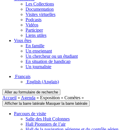
Les Collections
Documentation
Visites virtuelles
Podcasts
Vidéos
Participer
Liens utiles
Vous êtes
En famille
Un enseignant
Un chercheur ou un étudiant
En situation de handicap
Un journaliste
Français
English
(Anglais)
Aller au formulaire de recherche
Accueil
»
Agenda
»
Exposition « Comètes »
Afficher la barre latérale
Masquer la barre latérale
Parcours de visite
Salle des Huit Colonnes
Hall Pionniers de l’air
Hall de la navigation aérienne et du contrôle aérien