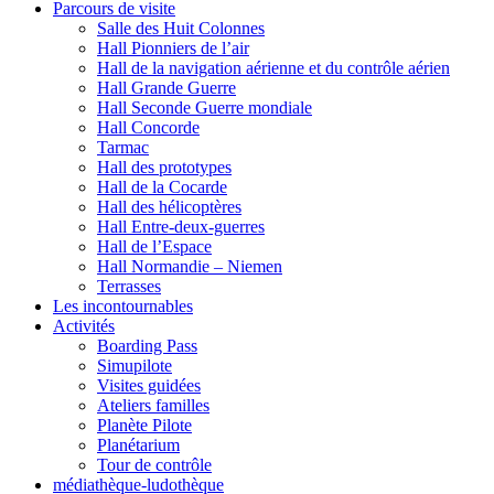
Parcours de visite
Salle des Huit Colonnes
Hall Pionniers de l’air
Hall de la navigation aérienne et du contrôle aérien
Hall Grande Guerre
Hall Seconde Guerre mondiale
Hall Concorde
Tarmac
Hall des prototypes
Hall de la Cocarde
Hall des hélicoptères
Hall Entre-deux-guerres
Hall de l’Espace
Hall Normandie – Niemen
Terrasses
Les incontournables
Activités
Boarding Pass
Simupilote
Visites guidées
Ateliers familles
Planète Pilote
Planétarium
Tour de contrôle
médiathèque-ludothèque