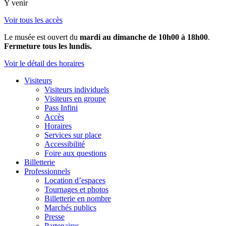
Y venir
Voir tous les accès
Le musée est ouvert du
mardi au dimanche de 10h00 à 18h00
.
Fermeture tous les lundis.
Voir le détail des horaires
Visiteurs
Visiteurs individuels
Visiteurs en groupe
Pass Infini
Accès
Horaires
Services sur place
Accessibilité
Foire aux questions
Billetterie
Professionnels
Location d’espaces
Tournages et photos
Billetterie en nombre
Marchés publics
Presse
Partenaires