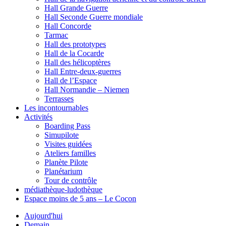
Hall Grande Guerre
Hall Seconde Guerre mondiale
Hall Concorde
Tarmac
Hall des prototypes
Hall de la Cocarde
Hall des hélicoptères
Hall Entre-deux-guerres
Hall de l’Espace
Hall Normandie – Niemen
Terrasses
Les incontournables
Activités
Boarding Pass
Simupilote
Visites guidées
Ateliers familles
Planète Pilote
Planétarium
Tour de contrôle
médiathèque-ludothèque
Espace moins de 5 ans – Le Cocon
Aujourd'hui
Demain