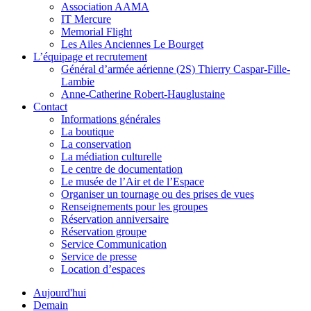
Association AAMA
IT Mercure
Memorial Flight
Les Ailes Anciennes Le Bourget
L’équipage et recrutement
Général d’armée aérienne (2S) Thierry Caspar-Fille-
Lambie
Anne-Catherine Robert-Hauglustaine
Contact
Informations générales
La boutique
La conservation
La médiation culturelle
Le centre de documentation
Le musée de l’Air et de l’Espace
Organiser un tournage ou des prises de vues
Renseignements pour les groupes
Réservation anniversaire
Réservation groupe
Service Communication
Service de presse
Location d’espaces
Aujourd'hui
Demain