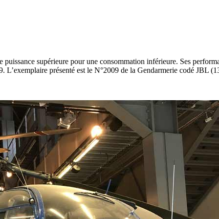
ne puissance supérieure pour une consommation inférieure. Ses performan
79. L’exemplaire présenté est le N°2009 de la Gendarmerie codé JBL (1