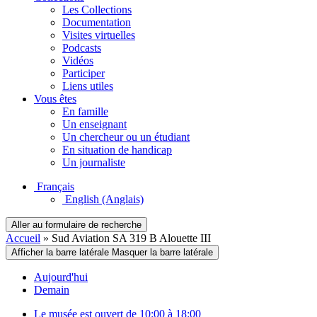
Les Collections
Documentation
Visites virtuelles
Podcasts
Vidéos
Participer
Liens utiles
Vous êtes
En famille
Un enseignant
Un chercheur ou un étudiant
En situation de handicap
Un journaliste
Français
English
(Anglais)
Aller au formulaire de recherche
Accueil
»
Sud Aviation SA 319 B Alouette III
Afficher la barre latérale
Masquer la barre latérale
Aujourd'hui
Demain
Le musée est ouvert de 10:00 à 18:00