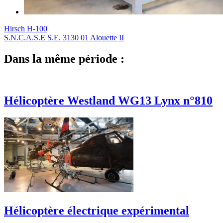
Hirsch H-100
S.N.C.A.S.E S.E. 3130 01 Alouette II
Dans la même période :
Hélicoptère Westland WG13 Lynx n°810
Hélicoptère électrique expérimental