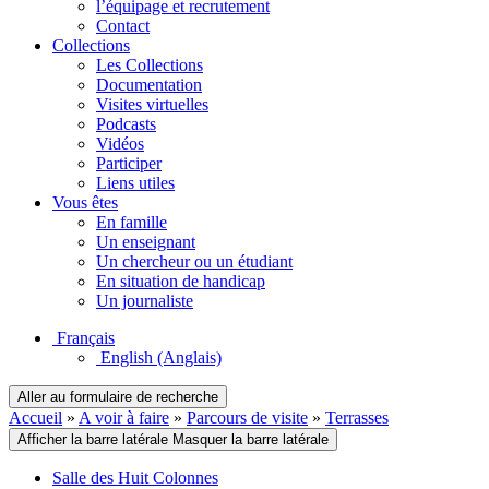
l’équipage et recrutement
Contact
Collections
Les Collections
Documentation
Visites virtuelles
Podcasts
Vidéos
Participer
Liens utiles
Vous êtes
En famille
Un enseignant
Un chercheur ou un étudiant
En situation de handicap
Un journaliste
Français
English
(Anglais)
Aller au formulaire de recherche
Accueil
»
A voir à faire
»
Parcours de visite
»
Terrasses
Afficher la barre latérale
Masquer la barre latérale
Salle des Huit Colonnes