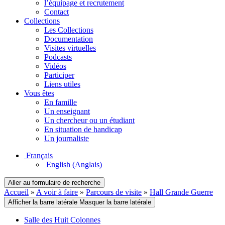
l’équipage et recrutement
Contact
Collections
Les Collections
Documentation
Visites virtuelles
Podcasts
Vidéos
Participer
Liens utiles
Vous êtes
En famille
Un enseignant
Un chercheur ou un étudiant
En situation de handicap
Un journaliste
Français
English
(Anglais)
Aller au formulaire de recherche
Accueil
»
A voir à faire
»
Parcours de visite
»
Hall Grande Guerre
Afficher la barre latérale
Masquer la barre latérale
Salle des Huit Colonnes