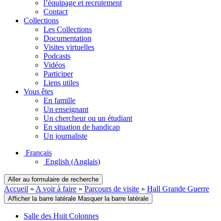
l’équipage et recrutement
Contact
Collections
Les Collections
Documentation
Visites virtuelles
Podcasts
Vidéos
Participer
Liens utiles
Vous êtes
En famille
Un enseignant
Un chercheur ou un étudiant
En situation de handicap
Un journaliste
Français
English
(Anglais)
Aller au formulaire de recherche
Accueil
»
A voir à faire
»
Parcours de visite
»
Hall Grande Guerre
Afficher la barre latérale
Masquer la barre latérale
Salle des Huit Colonnes