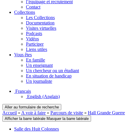
l’équipage et recrutement
Contact
Collections
Les Collections
Documentation
Visites virtuelles
Podcasts
Vidéos
Participer
Liens utiles
Vous êtes
En famille
Un enseignant
Un chercheur ou un étudiant
En situation de handicap
Un journaliste
Français
English
(Anglais)
Aller au formulaire de recherche
Accueil
»
A voir à faire
»
Parcours de visite
»
Hall Grande Guerre
Afficher la barre latérale
Masquer la barre latérale
Salle des Huit Colonnes